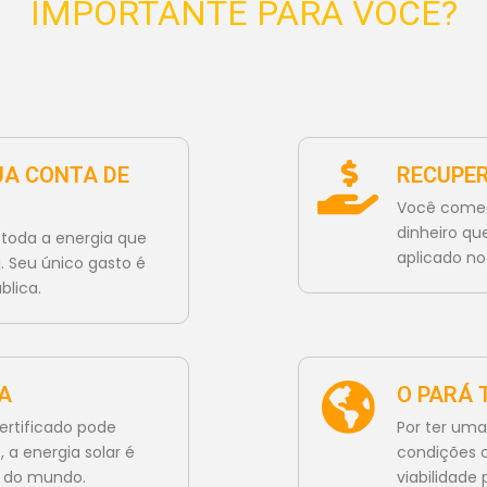
IMPORTANTE PARA VOCÊ?
UA CONTA DE
RECUPER
Você começ
dinheiro qu
toda a energia que
aplicado no 
a. Seu único gasto é
blica.
A
O PARÁ 
ertificado pode
Por ter uma
 a energia solar é
condições c
l do mundo.
viabilidade 