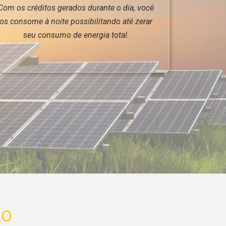
Com os créditos gerados durante o dia, você
os consome à noite possibilitando até zerar
seu consumo de energia total.
ÃO