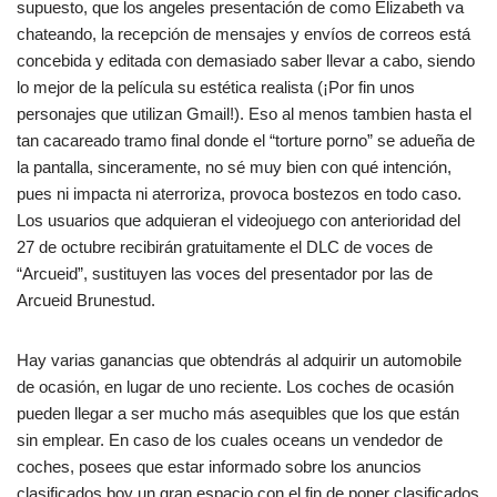
supuesto, que los angeles presentación de como Elizabeth va
chateando, la recepción de mensajes y envíos de correos está
concebida y editada con demasiado saber llevar a cabo, siendo
lo mejor de la película su estética realista (¡Por fin unos
personajes que utilizan Gmail!). Eso al menos tambien hasta el
tan cacareado tramo final donde el “torture porno” se adueña de
la pantalla, sinceramente, no sé muy bien con qué intención,
pues ni impacta ni aterroriza, provoca bostezos en todo caso.
Los usuarios que adquieran el videojuego con anterioridad del
27 de octubre recibirán gratuitamente el DLC de voces de
“Arcueid”, sustituyen las voces del presentador por las de
Arcueid Brunestud.
Hay varias ganancias que obtendrás al adquirir un automobile
de ocasión, en lugar de uno reciente. Los coches de ocasión
pueden llegar a ser mucho más asequibles que los que están
sin emplear. En caso de los cuales oceans un vendedor de
coches, posees que estar informado sobre los anuncios
clasificados boy un gran espacio con el fin de poner clasificados